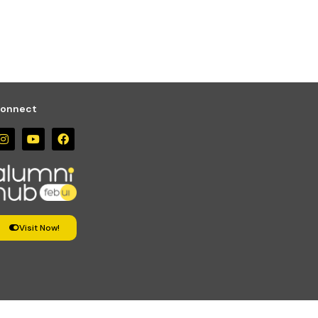
onnect
Visit Now!