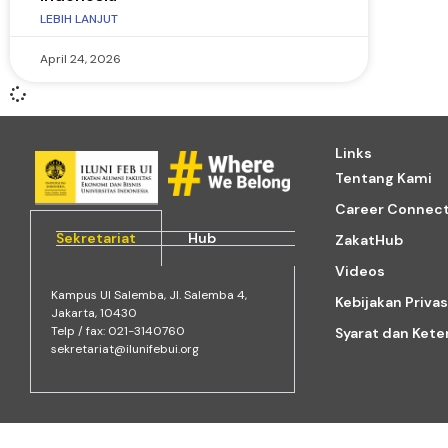
LEBIH LANJUT
April 24, 2026
Links
Tentang Kami
Career Connec
Sekretariat
Hub
ZakatHub
Videos
Kampus Ul Salemba, Jl. Salemba 4,
Kebijakan Privas
Jakarta, 10430
Telp / fax: 021-3140760
Syarat dan Ket
sekretariat@ilunifebui.org