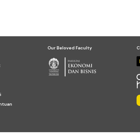
Our Beloved Faculty
C
t
i
entuan