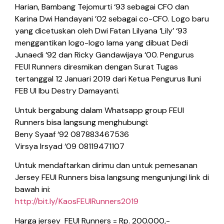
Harian, Bambang Tejomurti ‘93 sebagai CFO dan
Karina Dwi Handayani ’02 sebagai co-CFO. Logo baru
yang dicetuskan oleh Dwi Fatan Lilyana ‘Lily’ ‘93
menggantikan logo-logo lama yang dibuat Dedi
Junaedi ‘92 dan Ricky Gandawijaya ‘00. Pengurus
FEUI Runners diresmikan dengan Surat Tugas
tertanggal 12 Januari 2019 dari Ketua Pengurus Iluni
FEB UI Ibu Destry Damayanti.
Untuk bergabung dalam Whatsapp group FEUI
Runners bisa langsung menghubungi:
Beny Syaaf ‘92 087883467536
Virsya Irsyad ‘09 08119471107
Untuk mendaftarkan dirimu dan untuk pemesanan
Jersey FEUI Runners bisa langsung mengunjungi link di
bawah ini:
http://bit.ly/KaosFEUIRunners2019
Harga jersey FEUI Runners = Rp. 200.000,-