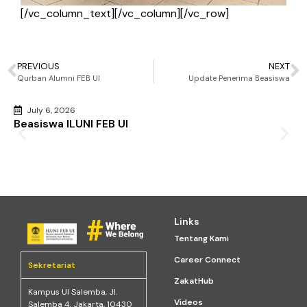
[/vc_column_text][/vc_column][/vc_row]
PREVIOUS
NEXT
Qurban Alumni FEB UI
Update Penerima Beasiswa
July 6, 2026
Beasiswa ILUNI FEB UI
Links
Tentang Kami
Career Connect
Sekretariat
ZakatHub
Kampus Ul Salemba, Jl.
Videos
Salemba 4, Jakarta, 10430