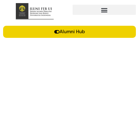
Alumni Hub
FEUI Runners
Muhammad Farizi
August 30, 2019
3:37 pm