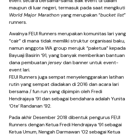
event secara bersama-sama. Baik event di dalam
maupun di luar negeri, termasuk pada saat mengikuti
World Major Marathon
yang merupakan “
bucket list
”
runners.
Awalnya FEUI Runners merupakan komunitas lari yang
“cair” di mana tidak memiliki struktur organisasi baku,
namun anggota WA group merujuk “paketua” kepada
Bayuaji Basirin ‘91, yang banyak memberikan bantuan
dana pembuatan
jersey
dan banner untuk event-
event lari.
FEUI Runners juga sempat menyelenggarakan latihan
rutin yang sempat diadakan di 2016 dan acara lari
bersama / fun run yang dipimpin oleh Fredi
Hendrajaya ‘91 dan sebagai bendahara adalah Yunita
‘Ote’ Randanan ‘92.
Pada akhir Desember 2018 dibentuk pengurus FEUI
Runners dengan Ketua Fredi Hendrajaya ‘91 sebagai
Ketua Umum, Nengah Darmawan ‘02 sebagai Ketua