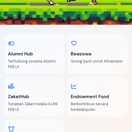
Register Sekarang UI
Ultra 2026!
Alumni Hub
Beasiswa
UI Ultra Marathon 2026 kembali
Terhubung sesama Alumni
Giving back untuk Almamater
dibuka!
FEB UI
Register Now
ZakatHub
Endowment Fund
Tunaikan Zakat melalui ILUNI
Berkontribusi secara
FEB UI
berkelanjutan