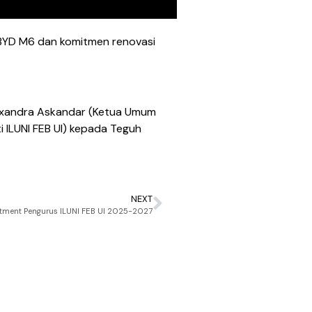
ik BYD M6 dan komitmen renovasi
Alexandra Askandar (Ketua Umum
i ILUNI FEB UI) kepada Teguh
NEXT
tment Pengurus ILUNI FEB UI 2025-2027
August 5, 2026
2026 International Wome