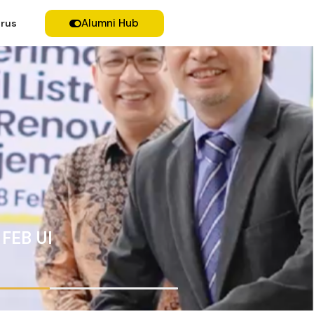
Alumni Hub
rus
 FEB UI