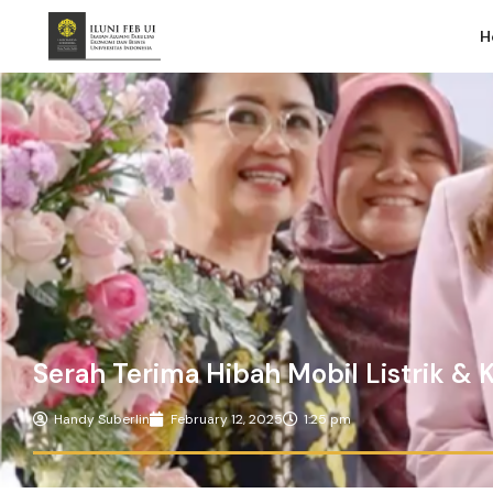
H
Serah Terima Hibah Mobil Listrik 
Handy Suberlin
February 12, 2025
1:25 pm