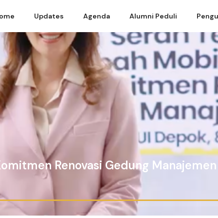
ome
Updates
Agenda
Alumni Peduli
Pengu
& Komitmen Renovasi Gedung Manajemen