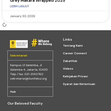
Grey Makara Wrapped 2025
LEBIH LANJUT
January 30, 2026
Links
Tentang Kami
Career Connect
Sekretariat
ZakatHub
Kampus Ul Salemba, Jl.
Videos
Salemba 4, Jakarta, 10430
Telp / fax: 021-3140760
Kebijakan Privasi
sekretariat@ilunifebui.org
Syarat dan Ketentuan
Hub
Our Beloved Faculty