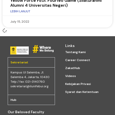
Yellow Force FEUI: Fourfeo Game (Silaturahmi
Alumni 4 Universitas Negeri)
LEBIH LANJUT
July 15, 2022
Links
Tentang Kami
Career Connect
Sekretariat
ZakatHub
Kampus Ul Salemba, Jl.
Videos
Salemba 4, Jakarta, 10430
Telp / fax: 021-3140760
Kebijakan Privasi
sekretariat@ilunifebui.org
Syarat dan Ketentuan
Hub
Our Beloved Faculty