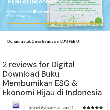
Hijau di Indonesia
Handy Suberlin
December 30, 2024
11:16 pm
2 Comments
Donasi untuk Dana Beasiswa ILUNI FEB UI
2 reviews for
Digital
Download Buku
Membumikan ESG &
Ekonomi Hijau di Indonesia
Isnaeni Achdiat
–
January 12,