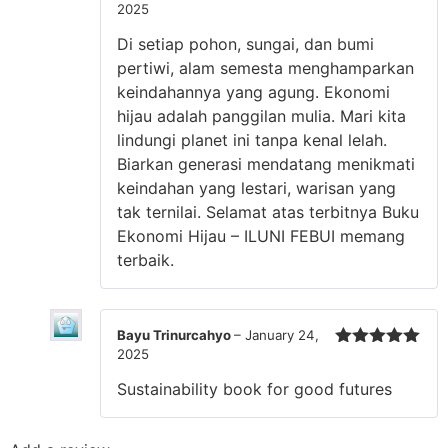
2025
Rated
5
out
of 5
Di setiap pohon, sungai, dan bumi
pertiwi, alam semesta menghamparkan
keindahannya yang agung. Ekonomi
hijau adalah panggilan mulia. Mari kita
lindungi planet ini tanpa kenal lelah.
Biarkan generasi mendatang menikmati
keindahan yang lestari, warisan yang
tak ternilai. Selamat atas terbitnya Buku
Ekonomi Hijau – ILUNI FEBUI memang
terbaik.
Bayu Trinurcahyo
–
January 24,
2025
Rated
5
out
of 5
Sustainability book for good futures