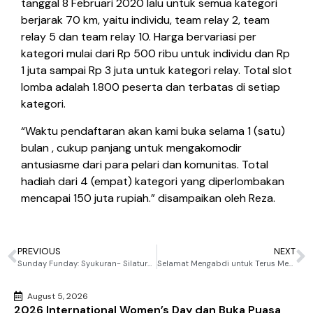
tanggal 8 Februari 2020 lalu untuk semua kategori
berjarak 70 km, yaitu individu, team relay 2, team
relay 5 dan team relay 10. Harga bervariasi per
kategori mulai dari Rp 500 ribu untuk individu dan Rp
1 juta sampai Rp 3 juta untuk kategori relay. Total slot
lomba adalah 1.800 peserta dan terbatas di setiap
kategori.
“Waktu pendaftaran akan kami buka selama 1 (satu)
bulan , cukup panjang untuk mengakomodir
antusiasme dari para pelari dan komunitas. Total
hadiah dari 4 (empat) kategori yang diperlombakan
mencapai 150 juta rupiah.” disampaikan oleh Reza.
PREVIOUS
NEXT
Sunday Funday: Syukuran- Silaturahmi – Networking – Dukungan
Selamat Mengabdi untuk Terus Menjadi Penggerak Inovasi Ekonomi Indonesia
August 5, 2026
2026 International Women’s Day dan Buka Puasa