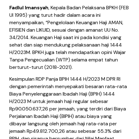
Fadlul Imansyah
, Kepala Badan Pelaksana BPKH (FEB
UI 1995) yang turut hadir dalam acara ini
menyampaikan, “Pengelolaan Keuangan Haji AMAN,
EFISIEN dan LIKUID, sesuai dengan amanat UU No.
34/2014. Keuangan Haji saat ini pada kondisi yang
sehat dan siap mendukung pelaksanaan haji 1444
H/2023M. BPKH juga telah mendapatkan opini Wajar
Tanpa Pengecualian (WTP) selama empat tahun
berturut-turut (2018-2021).
Kesimpulan RDP Panja BPIH 1444 H/2023 M DPR RI
dengan pemerintah menyepakati besaran rata-rata
Biaya Penyelenggaraan Ibadah Haji (BPIH) 1444
H/2023 M untuk jemaah haji regular sebesar
Rp90.050.637,26 per jemaah, yang terdiri dari Biaya
Perjalanan Ibadah Haji (BIPIH) atau biaya yang
dibayar langsung oleh jemaah haji rata-rata per
jemaah Rp49.812.700,26 atau sebesar 55.3% dari
BPIH, dan sisanya bersumber dari Nilai Manfaat